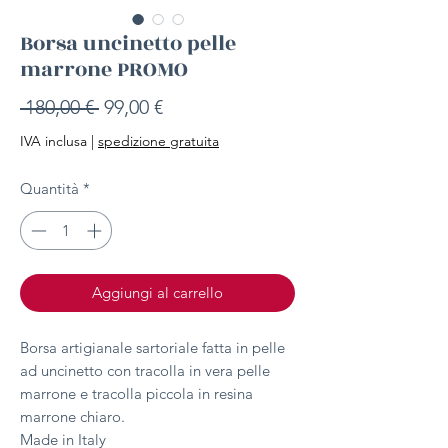
Borsa uncinetto pelle
marrone PROMO
Prezzo
Prezzo
 180,00 € 
99,00 €
regolare
scontato
IVA inclusa
|
spedizione gratuita
Quantità
*
Aggiungi al carrello
Borsa artigianale sartoriale fatta in pelle
ad uncinetto con tracolla in vera pelle
marrone e tracolla piccola in resina
marrone chiaro.
Made in Italy