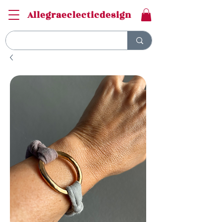
Allegraeclecticdesign