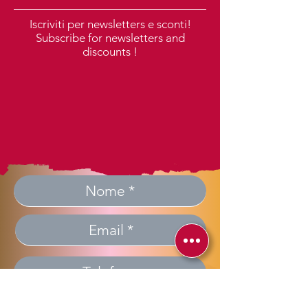
Iscriviti per newsletters e sconti!
Subscribe for newsletters and
discounts !