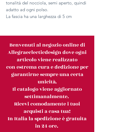
tonalità del nocciola, semi aperto, quindi
adatto ad ogni polso.
La fascia ha una larghezza di 5 cm
Benvenuti al negozio online di
Allegraeclecticdesign dove ogni
articolo viene realizzato
con estrema cura e dedizione per
garantirne sempre una certa
unicità.
Il catalogo viene aggiornato
settimanalmente.
Ricevi comodamente i tuoi
acquisti a casa tua!
In Italia la spedizione è gratuita
in 24 ore.