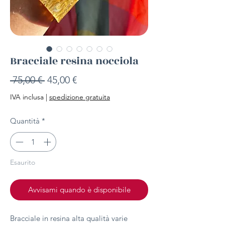
Bracciale resina nocciola
Prezzo
Prezzo
 75,00 € 
45,00 €
regolare
scontato
IVA inclusa
|
spedizione gratuita
Quantità
*
Esaurito
Avvisami quando è disponibile
Bracciale in resina alta qualità varie