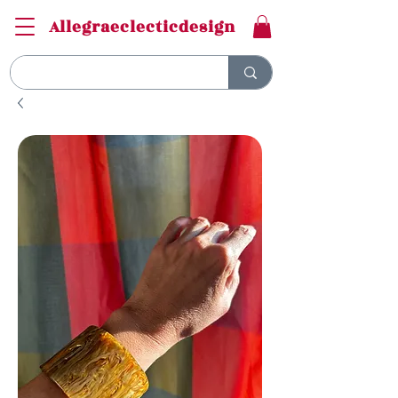
Allegraeclecticdesign