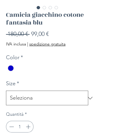
Camicia giacchino cotone
fantasia blu
Prezzo
Prezzo
 180,00 € 
99,00 €
regolare
scontato
IVA inclusa
|
spedizione gratuita
Color
*
Size
*
Quantità
*