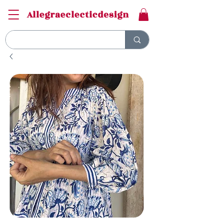
Allegraeclecticdesign