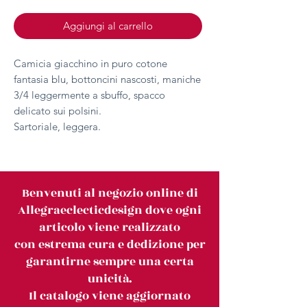
Aggiungi al carrello
Camicia giacchino in puro cotone
fantasia blu, bottoncini nascosti, maniche
3/4 leggermente a sbuffo, spacco
delicato sui polsini.
Sartoriale, leggera.
Benvenuti al negozio online di
Allegraeclecticdesign dove ogni
articolo viene realizzato
con estrema cura e dedizione per
garantirne sempre una certa
unicità.
Il catalogo viene aggiornato