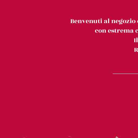
Benvenuti al negozio 
con estrema c
I
R