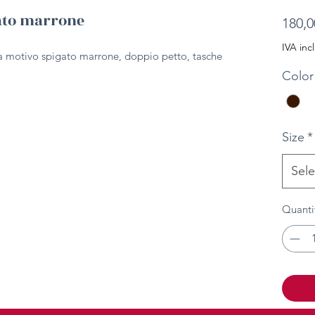
gato marrone
180,0
IVA inc
na motivo spigato marrone, doppio petto, tasche
Color
Size
*
Sele
Quanti