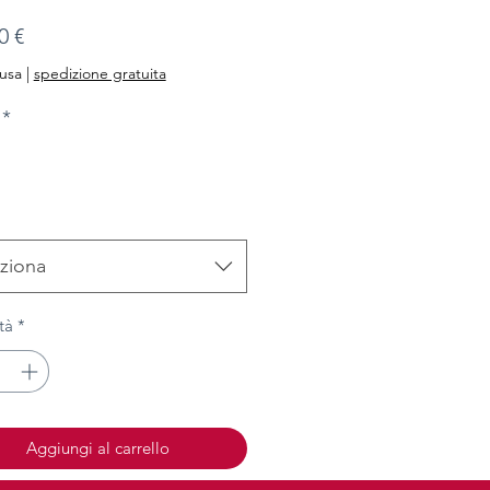
Prezzo
0 €
lusa
|
spedizione gratuita
*
ziona
tà
*
Aggiungi al carrello