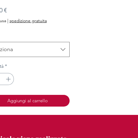
Prezzo
0 €
lusa
|
spedizione gratuita
ziona
tà
*
Aggiungi al carrello