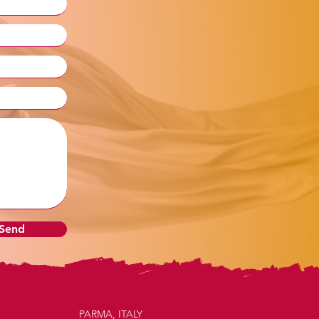
 Send
PARMA, ITALY