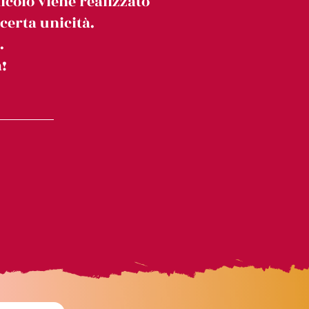
icolo viene realizzato
erta unicità.
.
!