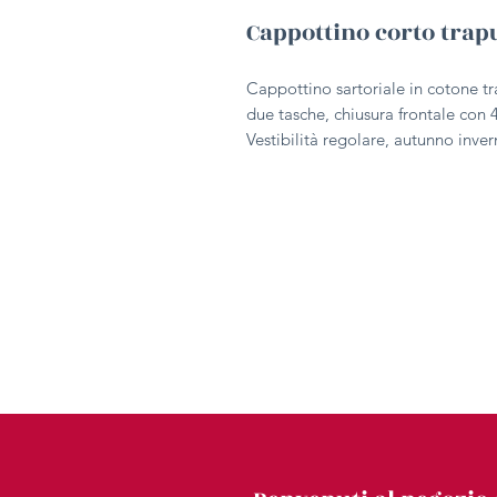
Cappottino corto trap
Cappottino sartoriale in cotone tr
due tasche, chiusura frontale con 
Vestibilità regolare, autunno inver