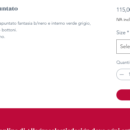
untato
115,0
IVA inc
apuntato fantasia b/nero e interno verde grigio,
4 bottoni.
Size
*
no.
Sele
Quanti