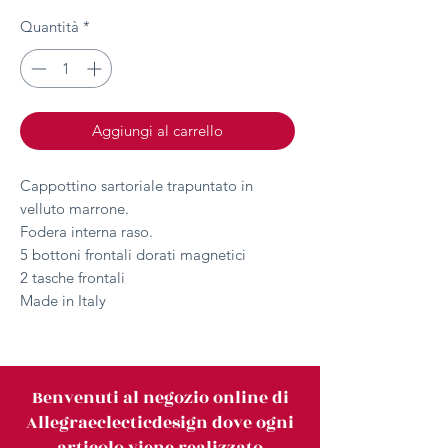
Quantità
*
Aggiungi al carrello
Cappottino sartoriale trapuntato in
velluto marrone.
Fodera interna raso.
5 bottoni frontali dorati magnetici
2 tasche frontali
Made in Italy
Benvenuti al negozio online di
Allegraeclecticdesign dove ogni
articolo viene realizzato