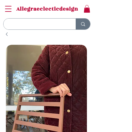
Allegraeclecticdesign