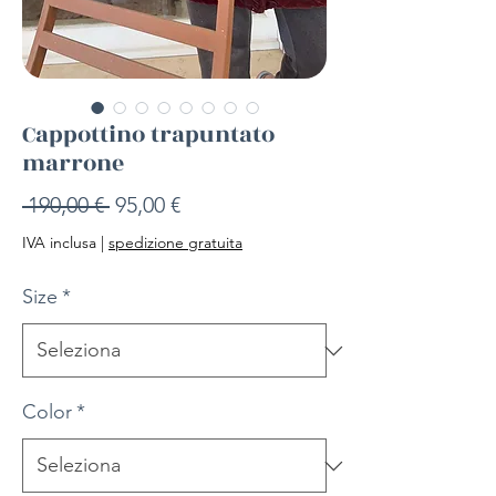
Cappottino trapuntato
marrone
Prezzo
Prezzo
 190,00 € 
95,00 €
regolare
scontato
IVA inclusa
|
spedizione gratuita
Size
*
Color
*