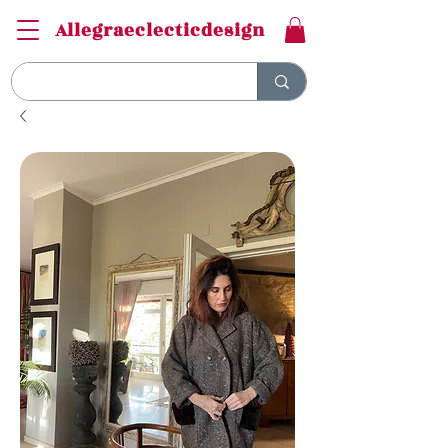
Allegraeclecticdesign