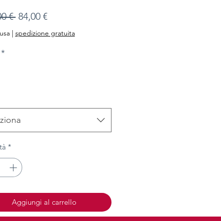
Prezzo
Prezzo
00 € 
84,00 €
regolare
scontato
lusa
|
spedizione gratuita
*
ziona
tà
*
Aggiungi al carrello