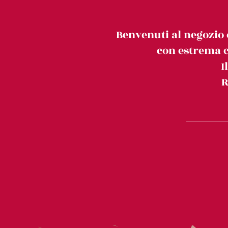
Benvenuti al negozio 
con estrema c
I
R