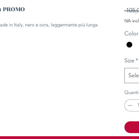
ra PROMO
 105,
IVA inc
made in Italy, nero e ocra, leggermente più lunga
Color
Size
*
Sele
Quanti