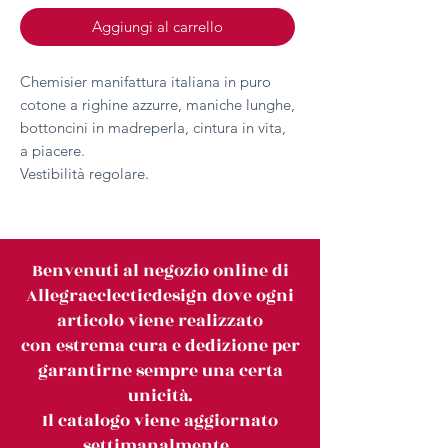
Aggiungi al carrello
Chemisier manifattura italiana in puro
cotone a righine azzurre, maniche lunghe,
bottoncini in madreperla, cintura in vita,
a piacere.
Vestibilità regolare.
Benvenuti al negozio online di
Allegraeclecticdesign dove ogni
articolo viene realizzato
con estrema cura e dedizione per
garantirne sempre una certa
unicità.
Il catalogo viene aggiornato
settimanalmente.