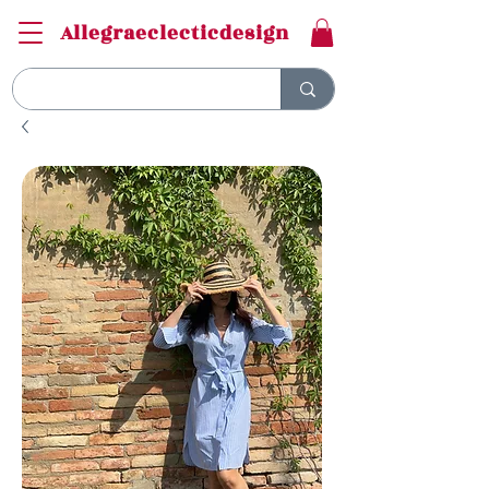
Allegraeclecticdesign