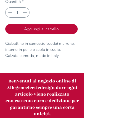
Quantità
*
Aggiungi al carrello
Ciabattine in camoscio(suede) marrone,
interno in pelle e suola in cuoio.
Calzata comoda, made in Italy
Benvenuti al negozio online di
Allegraeclecticdesign dove ogni
articolo viene realizzato
con estrema cura e dedizione per
garantirne sempre una certa
unicità.