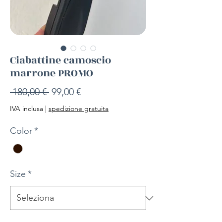
Ciabattine camoscio
marrone PROMO
Prezzo
Prezzo
 180,00 € 
99,00 €
regolare
scontato
IVA inclusa
|
spedizione gratuita
Color
*
Size
*