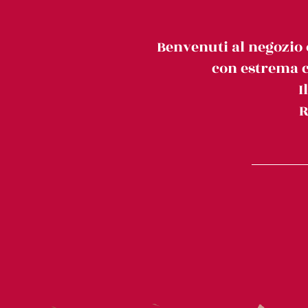
Benvenuti al negozio 
con estrema c
I
R