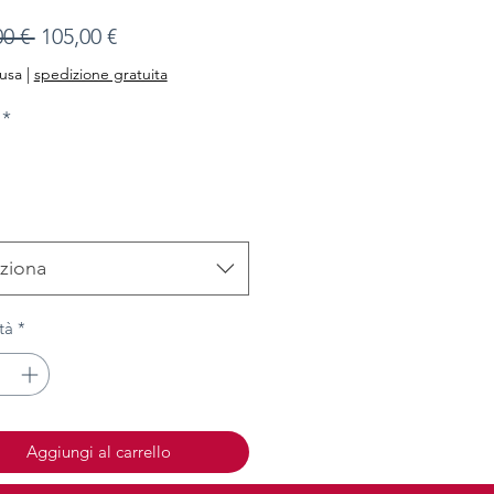
Prezzo
Prezzo
00 € 
105,00 €
regolare
scontato
lusa
|
spedizione gratuita
*
ziona
tà
*
Aggiungi al carrello