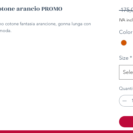
otone arancio PROMO
 175,
IVA inc
mo cotone fantasia arancione, gonna lunga con
comoda.
Color
Size
*
Sele
Quanti