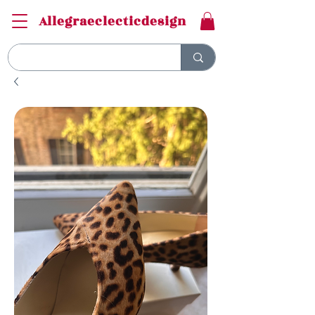
Allegraeclecticdesign