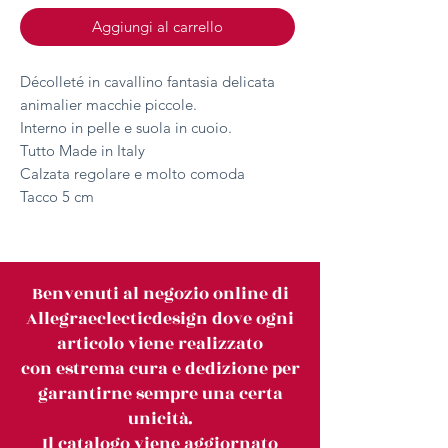
Aggiungi al carrello
Décolleté in cavallino fantasia delicata
animalier macchie piccole.
Interno in pelle e suola in cuoio.
Tutto Made in Italy
Calzata regolare e molto comoda
Tacco 5 cm
Benvenuti al negozio online di
Allegraeclecticdesign dove ogni
articolo viene realizzato
con estrema cura e dedizione per
garantirne sempre una certa
unicità.
Il catalogo viene aggiornato