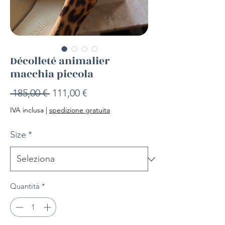
Décolleté animalier
macchia piccola
Prezzo
Prezzo
 185,00 € 
111,00 €
regolare
scontato
IVA inclusa
|
spedizione gratuita
Size
*
Quantità
*