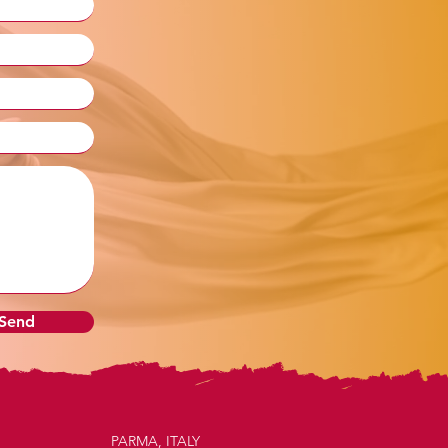
 Send
PARMA, ITALY