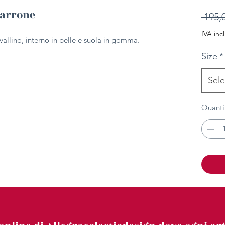
marrone
 195,
IVA inc
allino, interno in pelle e suola in gomma.
Size
*
Sele
Quanti