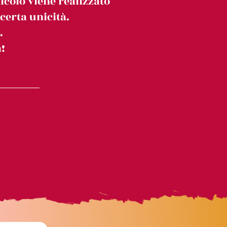
icolo viene realizzato
erta unicità.
.
!