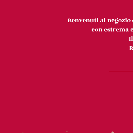
Benvenuti al negozio 
con estrema c
I
R