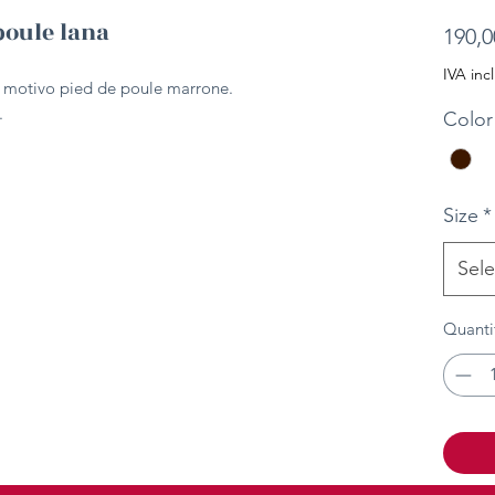
poule lana
190,0
IVA inc
e motivo pied de poule marrone.
.
Color
Size
*
Sele
Quanti