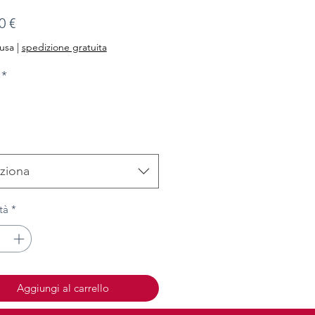
Prezzo
0 €
lusa
|
spedizione gratuita
*
ziona
tà
*
Aggiungi al carrello