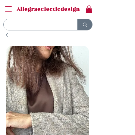
Allegraeclecticdesign