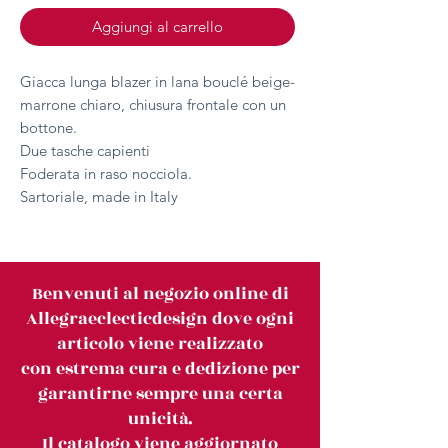
Aggiungi al carrello
Giacca lunga blazer in lana bouclé beige-
marrone chiaro, chiusura frontale con un
bottone.
Due tasche capienti
Foderata in raso nocciola.
Sartoriale, made in Italy
Benvenuti al negozio online di
Allegraeclecticdesign dove ogni
articolo viene realizzato
con estrema cura e dedizione per
garantirne sempre una certa
unicità.
Il catalogo viene aggiornato