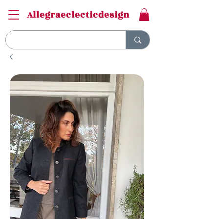
Allegraeclecticdesign