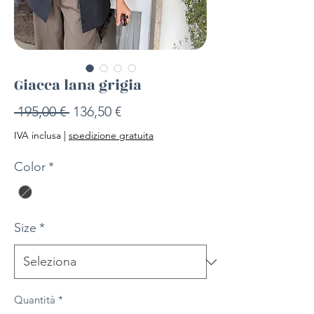
Giacca lana grigia
Prezzo
Prezzo
 195,00 € 
136,50 €
regolare
scontato
IVA inclusa
|
spedizione gratuita
Color
*
Size
*
Quantità
*