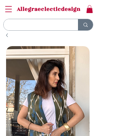
Allegraeclecticdesign