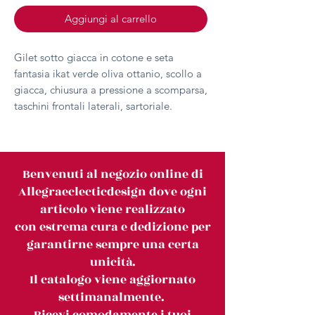
Aggiungi al carrello
Gilet sotto giacca in cotone e seta
fantasia ikat verde oliva ottanio, scollo a
giacca, chiusura a pressione a scomparsa,
taschini frontali laterali, sartoriale.
Benvenuti al negozio online di
Allegraeclecticdesign dove ogni
articolo viene realizzato
con estrema cura e dedizione per
garantirne sempre una certa
unicità.
Il catalogo viene aggiornato
settimanalmente.
Ricevi comodamente i tuoi