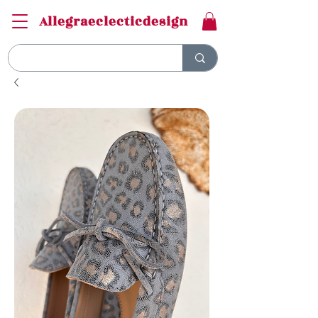
Allegraeclecticdesign