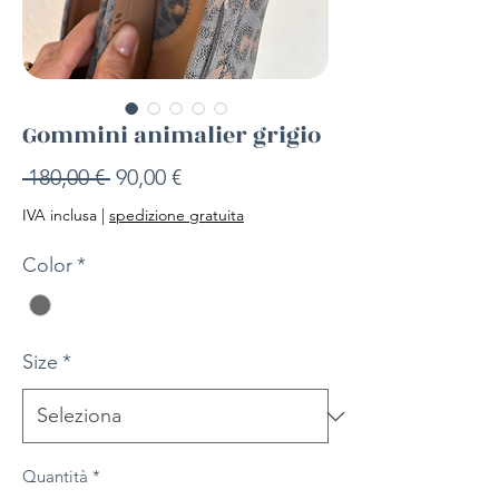
Gommini animalier grigio
Prezzo
Prezzo
 180,00 € 
90,00 €
regolare
scontato
IVA inclusa
|
spedizione gratuita
Color
*
Size
*
Quantità
*