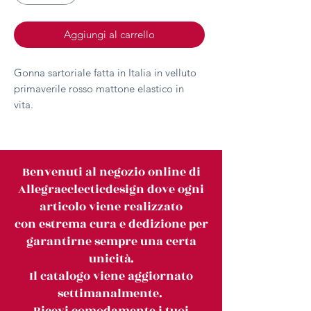
Aggiungi al carrello
Gonna sartoriale fatta in Italia in velluto
primaverile rosso mattone elastico in
vita.
Benvenuti al negozio online di
Allegraeclecticdesign dove ogni
articolo viene realizzato
con estrema cura e dedizione per
garantirne sempre una certa
unicità.
Il catalogo viene aggiornato
settimanalmente.
Ricevi comodamente i tuoi