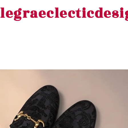
legraeclecticdes