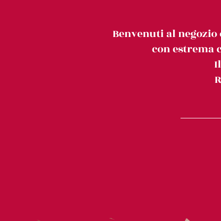
Benvenuti al negozio 
con estrema c
I
R