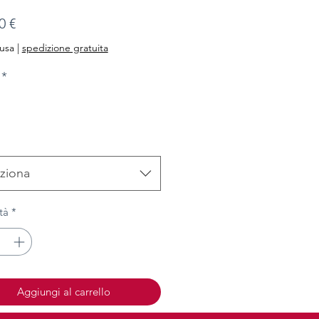
Prezzo
0 €
lusa
|
spedizione gratuita
*
ziona
tà
*
Aggiungi al carrello