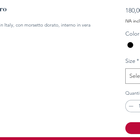
ro
180,0
IVA inc
 Italy, con morsetto dorato, interno in vera
Color
Size
*
Sele
Quanti