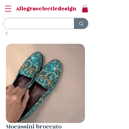
Allegraeclecticdesign
Mocassini broccato