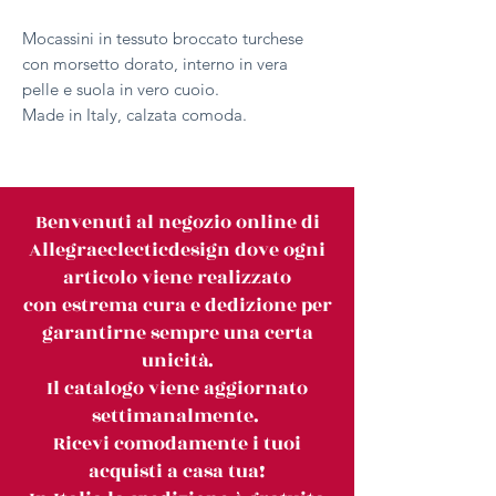
Mocassini in tessuto broccato turchese
con morsetto dorato, interno in vera
pelle e suola in vero cuoio.
Made in Italy, calzata comoda.
Benvenuti al negozio online di
Allegraeclecticdesign dove ogni
articolo viene realizzato
con estrema cura e dedizione per
garantirne sempre una certa
unicità.
Il catalogo viene aggiornato
settimanalmente.
Ricevi comodamente i tuoi
acquisti a casa tua!