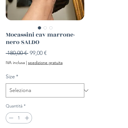
Mocassini cav marrone-
nero SALDO
Prezzo
Prezzo
 180,00 € 
99,00 €
regolare
scontato
IVA inclusa
|
spedizione gratuita
Size
*
Quantità
*