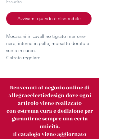
Esaurito
Avvisami quando è disponibile
Mocassini in cavallino tigrato marrone-
nero, interno in pelle, morsetto dorato e
suola in cuoio.
Calzata regolare.
Benvenuti al negozio online di
Allegraeclecticdesign dove ogni
articolo viene realizzato
con estrema cura e dedizione per
garantirne sempre una certa
unicità.
Il catalogo viene aggiornato