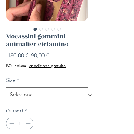
Mocassini gommini
animalier ciclamino
Prezzo
Prezzo
 180,00 € 
90,00 €
regolare
scontato
IVA inclusa
|
spedizione gratuita
Size
*
Quantità
*