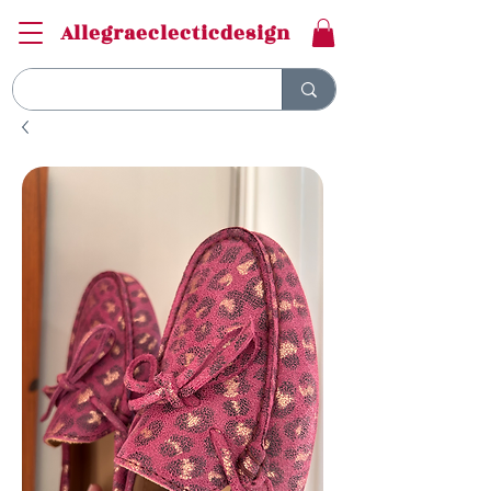
Allegraeclecticdesign