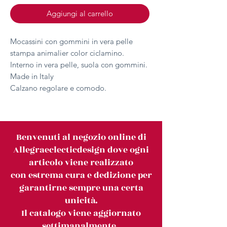
Aggiungi al carrello
Mocassini con gommini in vera pelle
stampa animalier color ciclamino.
Interno in vera pelle, suola con gommini.
Made in Italy
Calzano regolare e comodo.
Benvenuti al negozio online di
Allegraeclecticdesign dove ogni
articolo viene realizzato
con estrema cura e dedizione per
garantirne sempre una certa
unicità.
Il catalogo viene aggiornato
settimanalmente.