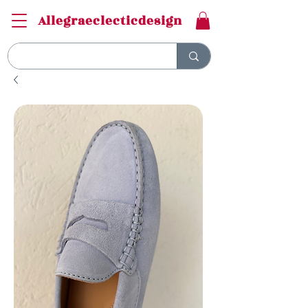
Allegraeclecticdesign