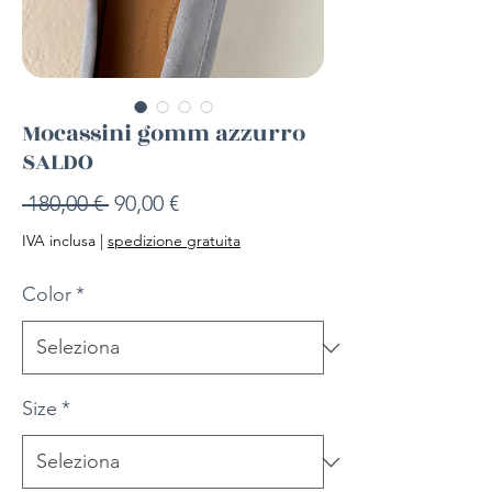
Mocassini gomm azzurro
SALDO
Prezzo
Prezzo
 180,00 € 
90,00 €
regolare
scontato
IVA inclusa
|
spedizione gratuita
Color
*
Size
*