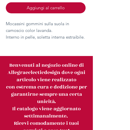
Aggiungi al carrello
Mocassini gommini sulla suola in
camoscio color lavanda.
Interno in pelle, soletta interna estraibile.
Benvenuti al negozio online di
Allegraeclecticdesign dove ogni
articolo viene realizzato
con estrema cura e dedizione per
garantirne sempre una certa
unicità.
Il catalogo viene aggiornato
settimanalmente.
Ricevi comodamente i tuoi