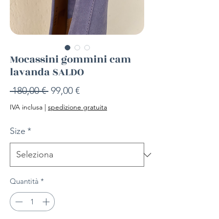
Mocassini gommini cam
lavanda SALDO
Prezzo
Prezzo
 180,00 € 
99,00 €
regolare
scontato
IVA inclusa
|
spedizione gratuita
Size
*
Quantità
*