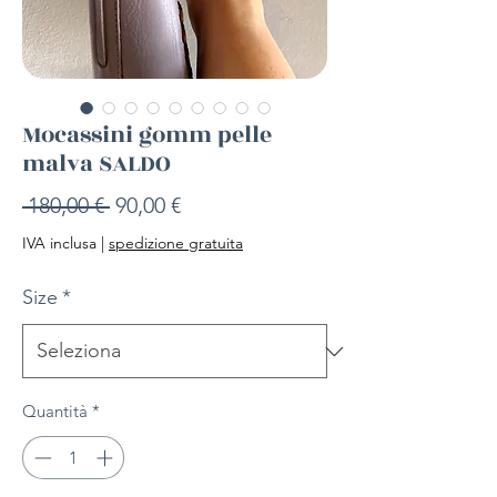
Mocassini gomm pelle
malva SALDO
Prezzo
Prezzo
 180,00 € 
90,00 €
regolare
scontato
IVA inclusa
|
spedizione gratuita
Size
*
Quantità
*