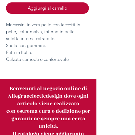
Aggiungi al carrello
Mocassini in vera pelle con laccetti in
pelle, color malva, interno in pelle,
soletta interna estraibile.
Suola con gommini.
Fatti in Italia.
Calzata comoda e confortevole
Benvenuti al negozio online di
Allegraeclecticdesign dove ogni
articolo viene realizzato
con estrema cura e dedizione per
garantirne sempre una certa
unicità.
Il catalogo viene aggiornato