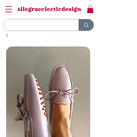
Allegraeclecticdesign