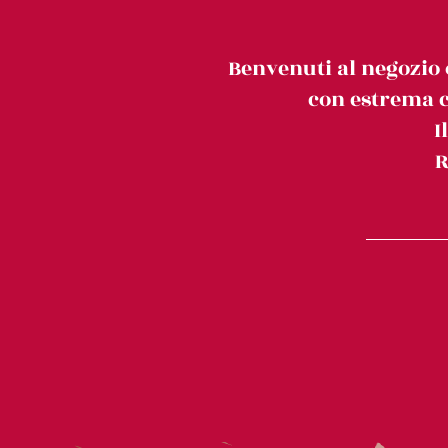
Benvenuti al negozio 
con estrema c
I
R