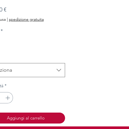
Prezzo
0 €
lusa
|
spedizione gratuita
*
ziona
tà
*
Aggiungi al carrello