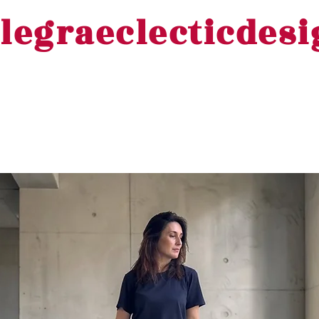
legraeclecticdes