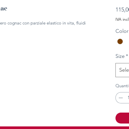
nac
115,0
IVA inc
ero cognac con parziale elastico in vita, fluidi
Color
Size
*
Sele
Quanti