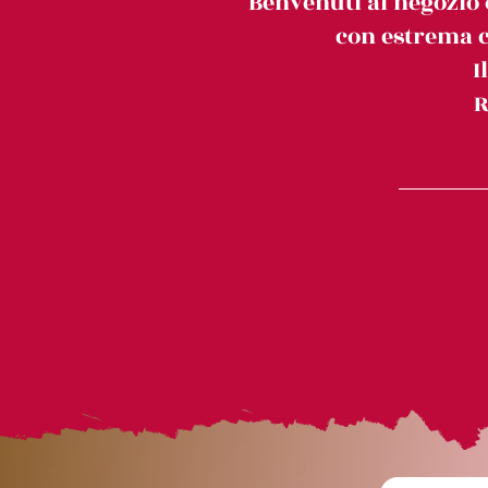
Benvenuti al negozio 
con estrema c
I
R