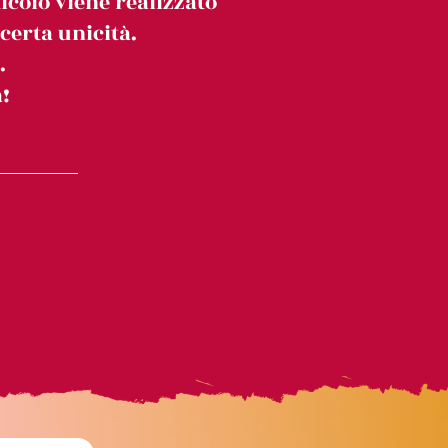
icolo viene realizzato
erta unicità.
.
!