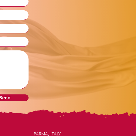
 Send
PARMA, ITALY