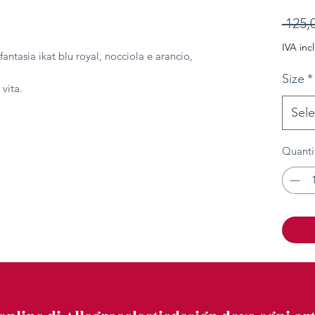
 125,
IVA inc
antasia ikat blu royal, nocciola e arancio,
Size
*
 vita.
Sele
Quanti