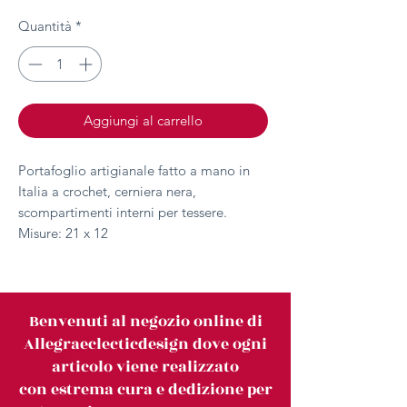
Quantità
*
Aggiungi al carrello
Portafoglio artigianale fatto a mano in
Italia a crochet, cerniera nera,
scompartimenti interni per tessere.
Misure: 21 x 12
Benvenuti al negozio online di
Allegraeclecticdesign dove ogni
articolo viene realizzato
con estrema cura e dedizione per