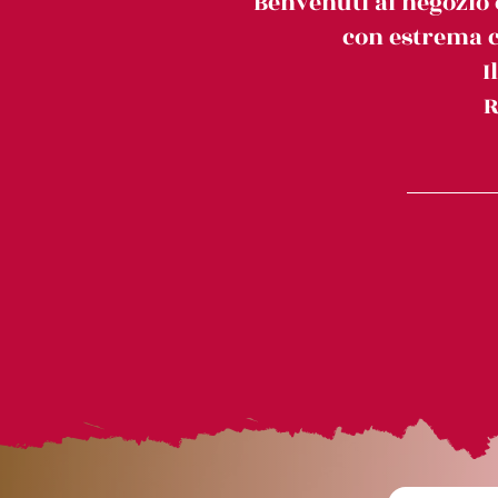
Benvenuti al negozio 
con estrema c
I
R