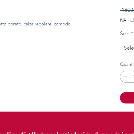
 180,
IVA inc
to dorato, calza regolare, comodo.

Size
*
Sele
Quanti