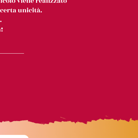
icolo viene realizzato
erta unicità.
.
!