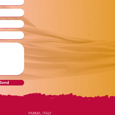
 Send
PARMA, ITALY