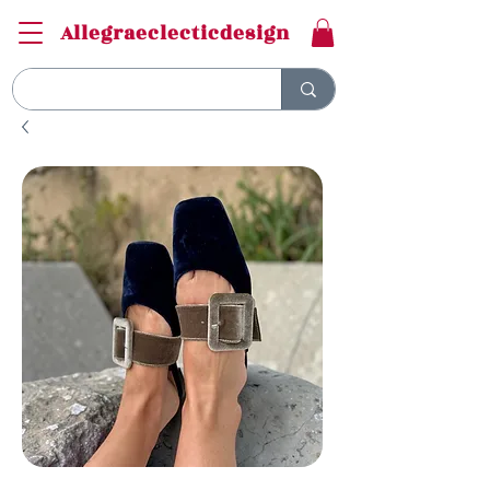
Allegraeclecticdesign