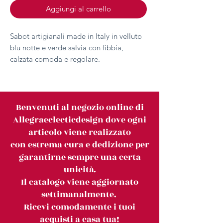
Aggiungi al carrello
Sabot artigianali made in Italy in velluto
blu notte e verde salvia con fibbia,
calzata comoda e regolare.
Benvenuti al negozio online di
Allegraeclecticdesign dove ogni
articolo viene realizzato
con estrema cura e dedizione per
garantirne sempre una certa
unicità.
Il catalogo viene aggiornato
settimanalmente.
Ricevi comodamente i tuoi
acquisti a casa tua!