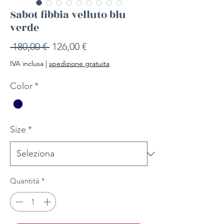
Sabot fibbia velluto blu
verde
Prezzo
Prezzo
 180,00 € 
126,00 €
regolare
scontato
IVA inclusa
|
spedizione gratuita
Color
*
Size
*
Quantità
*