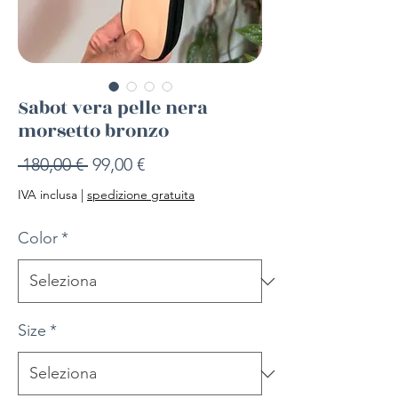
Sabot vera pelle nera
morsetto bronzo
Prezzo
Prezzo
 180,00 € 
99,00 €
regolare
scontato
IVA inclusa
|
spedizione gratuita
Color
*
Size
*