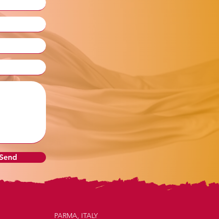
 Send
PARMA, ITALY