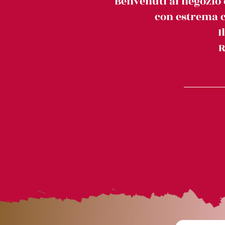
Benvenuti al negozio 
con estrema c
I
R