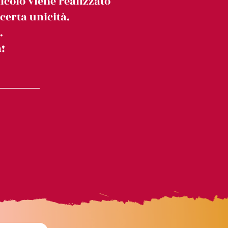
icolo viene realizzato
erta unicità.
.
!