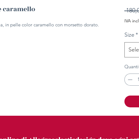
e caramello
 180,
IVA inc
alia, in pelle color caramello con morsetto dorato.
Size
*
Sele
Quanti