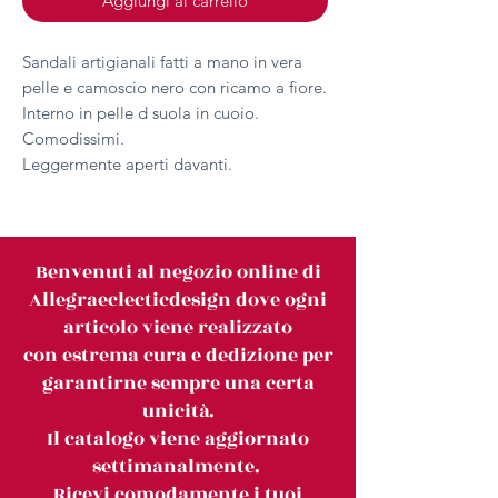
Aggiungi al carrello
Sandali artigianali fatti a mano in vera
pelle e camoscio nero con ricamo a fiore.
Interno in pelle d suola in cuoio.
Comodissimi.
Leggermente aperti davanti.
Benvenuti al negozio online di
Allegraeclecticdesign dove ogni
articolo viene realizzato
con estrema cura e dedizione per
garantirne sempre una certa
unicità.
Il catalogo viene aggiornato
settimanalmente.
Ricevi comodamente i tuoi