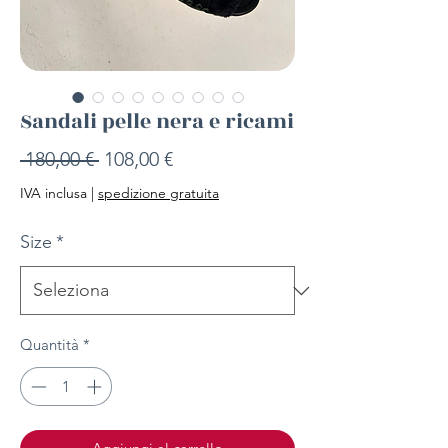
Sandali pelle nera e ricami
Prezzo
Prezzo
 180,00 € 
108,00 €
regolare
scontato
IVA inclusa
|
spedizione gratuita
Size
*
Quantità
*