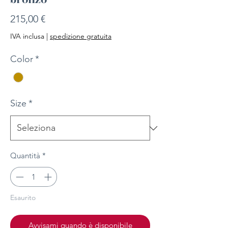
Prezzo
215,00 €
IVA inclusa
|
spedizione gratuita
Color
*
Size
*
Quantità
*
Esaurito
Avvisami quando è disponibile