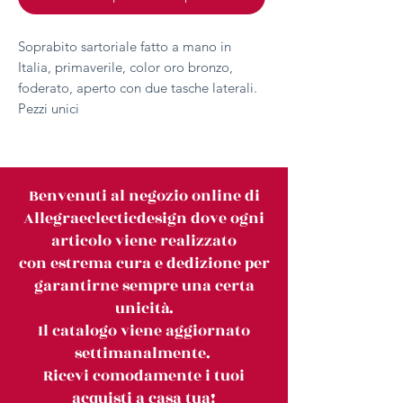
Soprabito sartoriale fatto a mano in
Italia, primaverile, color oro bronzo,
foderato, aperto con due tasche laterali.
Pezzi unici
Benvenuti al negozio online di
Allegraeclecticdesign dove ogni
articolo viene realizzato
con estrema cura e dedizione per
garantirne sempre una certa
unicità.
Il catalogo viene aggiornato
settimanalmente.
Ricevi comodamente i tuoi
acquisti a casa tua!