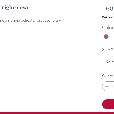
 righe rosa
 180,
IVA inc
ne a righine delicato rosa, scollo a V.
Color
Size
*
Sele
Quanti