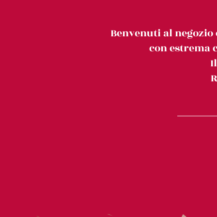
Benvenuti al negozio 
con estrema c
I
R