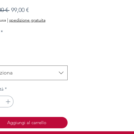
Prezzo
Prezzo
00 € 
99,00 €
regolare
scontato
lusa
|
spedizione gratuita
*
ziona
tà
*
Aggiungi al carrello