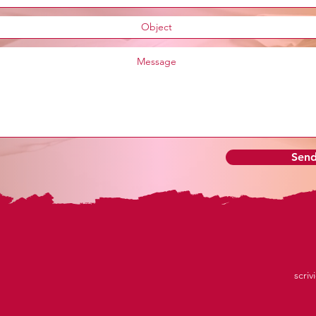
Sen
scriv