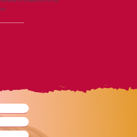
vailable on a selection of our
ase.