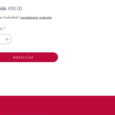
Regular
Sale
.00 
€90.00
Price
Price
ax Included
|
spedizione gratuita
ty
*
Add to Cart