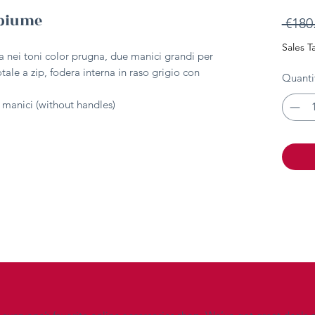
 piume
 €180
Sales T
ia nei toni color prugna, due manici grandi per
otale a zip, fodera interna in raso grigio con
Quanti
 manici (without handles)