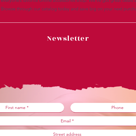
everyone’s favorite online accessories shop. We’ve got great deals a
. Browse through our catalog today and save big on your next purch
Newsletter