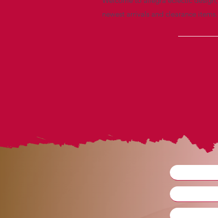
Welcome to allegra eclectic design, 
newest arrivals and clearance items